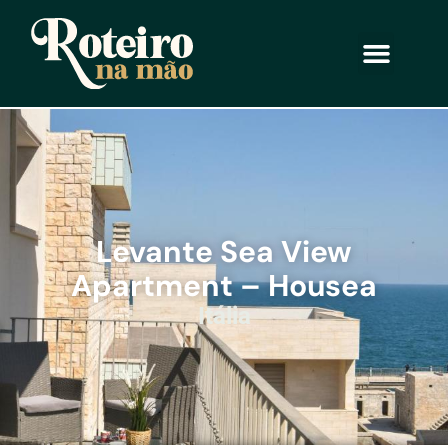
Levante Sea View
Apartment – Housea
Itália