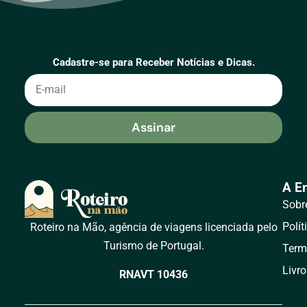
Cadastre-se para Receber Notícias e Dicas.
Assinar
A E
Sobr
Polít
Roteiro na Mão, agência de viagens licenciada pelo
Turismo de Portugal.
Term
Livr
RNAVT 10436