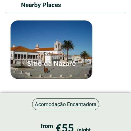
Nearby Places
Sítio da Nazaré
Acomodação Encantadora
€55
from
/night