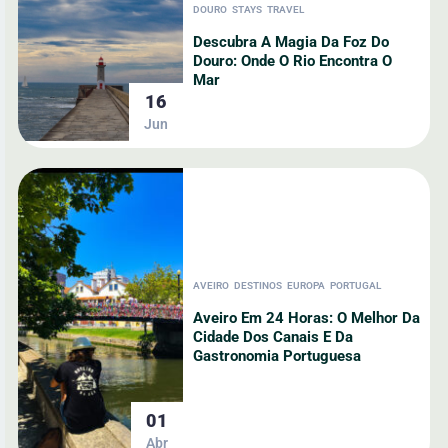
DOURO
STAYS
TRAVEL
Descubra A Magia Da Foz Do
Douro: Onde O Rio Encontra O
Mar
16
Jun
AVEIRO
DESTINOS
EUROPA
PORTUGAL
Aveiro Em 24 Horas: O Melhor Da
Cidade Dos Canais E Da
Gastronomia Portuguesa
01
Abr