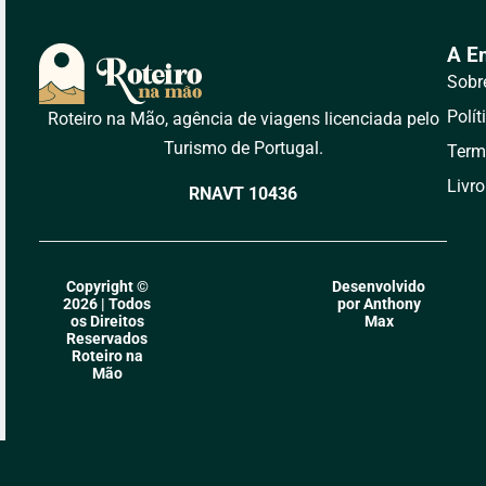
A E
Sobr
Polít
Roteiro na Mão, agência de viagens licenciada pelo
Turismo de Portugal.
Term
Livr
RNAVT 10436
Copyright ©
Desenvolvido
2026 | Todos
por Anthony
os Direitos
Max
Reservados
Roteiro na
Mão