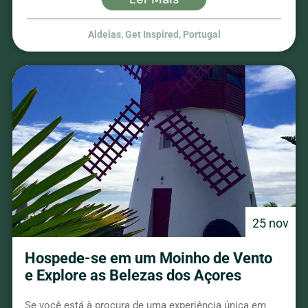
Aldeias
,
Get Inspired
,
Portugal
25 nov
Hospede-se em um Moinho de Vento
e Explore as Belezas dos Açores
Se você está à procura de uma experiência única em