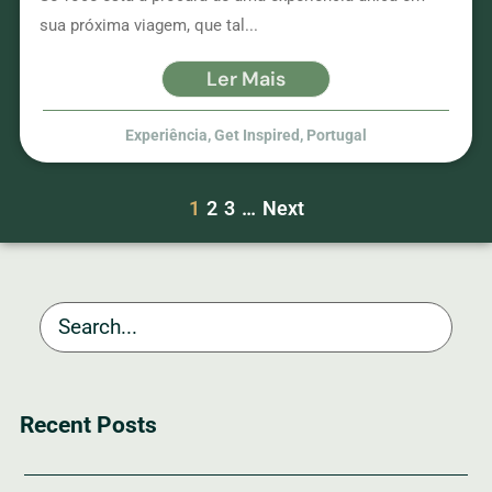
sua próxima viagem, que tal...
Ler Mais
Experiência
,
Get Inspired
,
Portugal
1
2
3
…
Next
Recent Posts