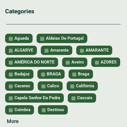
Categories
Agueda
Aldeias De Portugal
ALGARVE
Amarante
AMARANTE
AMÉRICA DO NORTE
Aveiro
AZORES
Badajoz
BRAGA
Braga
Caceres
Calico
Califórnia
Capela Senhor Da Pedra
Cascais
Coimbra
Destinos
More