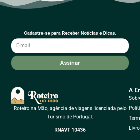
Cadastre-se para Receber Notícias e Dicas.
Assinar
A E
Sobr
Polít
Roteiro na Mão, agência de viagens licenciada pelo
Turismo de Portugal.
Term
Livr
RNAVT 10436