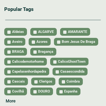
Popular Tags
Aldeias
ALGARVE
AMARANTE
Aveiro
Azores
Bom Jesus De Braga
BRAGA
Bragança
Calicodemotorhome
CalicoGhostTown
Capelasenhordapedra
Casaescondida
Cascais
Clerigos
Coimbra
Covilhã
DOURO
Espanha
More