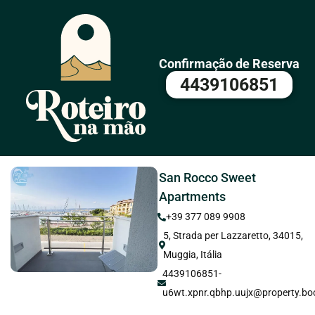
Confirmação de Reserva
4439106851
San Rocco Sweet
Apartments
+39 377 089 9908
5, Strada per Lazzaretto, 34015,
Muggia, Itália
4439106851-
u6wt.xpnr.qbhp.uujx@property.bo