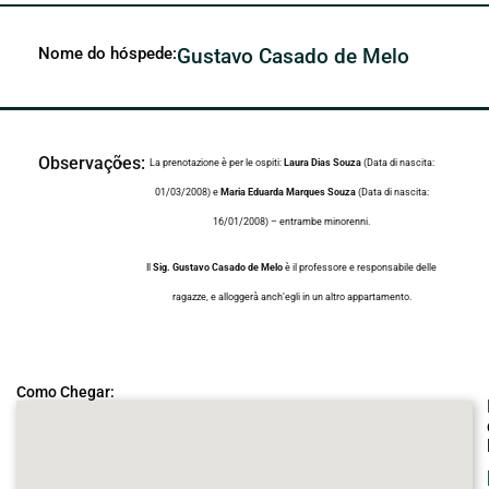
Nome do hóspede:
Gustavo Casado de Melo
Observações:
La prenotazione è per le ospiti:
Laura Dias Souza
(Data di nascita:
01/03/2008) e
Maria Eduarda Marques Souza
(Data di nascita:
16/01/2008) – entrambe minorenni.
Il
Sig. Gustavo Casado de Melo
è il professore e responsabile delle
ragazze, e alloggerà anch’egli in un altro appartamento.
Como Chegar: