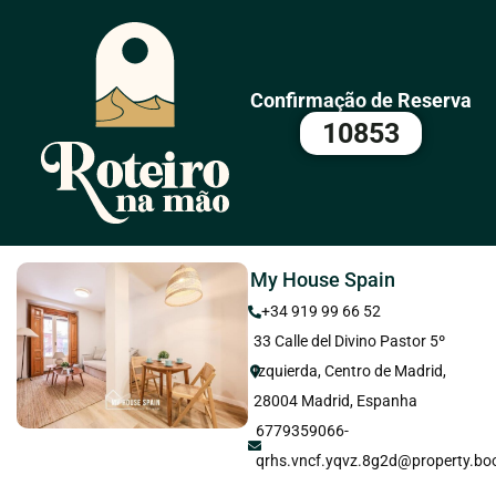
Confirmação de Reserva
10853
My House Spain
+34 919 99 66 52
33 Calle del Divino Pastor 5º
Izquierda, Centro de Madrid,
28004 Madrid, Espanha
6779359066-
qrhs.vncf.yqvz.8g2d@property.bo