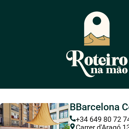
BBarcelona C
+34 649 80 72 7
Carrer d'Aragó 1