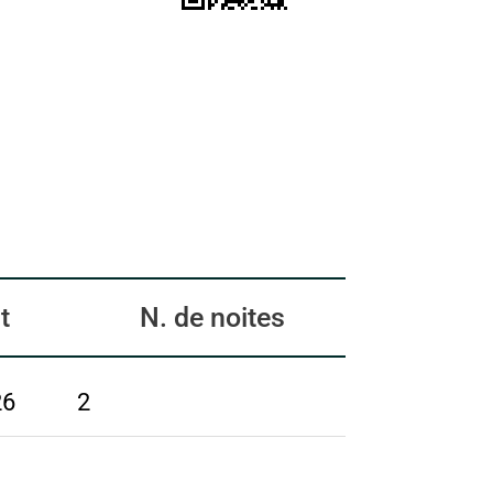
t
N. de noites
26
2