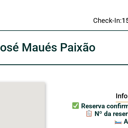
Check-In:
1
osé Maués Paixão
Inf
Reserva confirm
Nº da rese
A