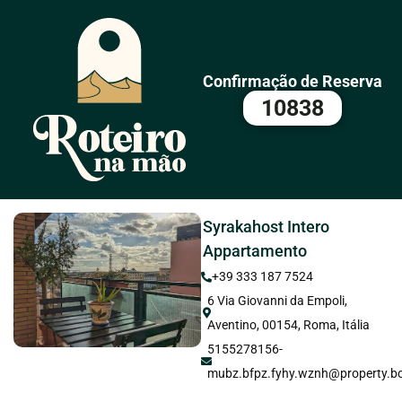
Confirmação de Reserva
10838
Syrakahost Intero
Appartamento
+39 333 187 7524
6 Via Giovanni da Empoli,
Aventino, 00154, Roma, Itália
5155278156-
mubz.bfpz.fyhy.wznh@property.b