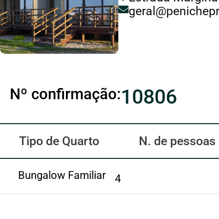
geral@penichepr
Nº confirmação:
10806
Tipo de Quarto
N. de pessoas
Bungalow Familiar
4