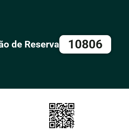
10806
ão de Reserva