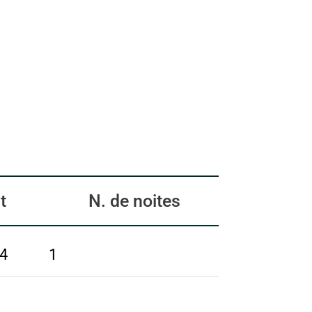
t
N. de noites
24
1