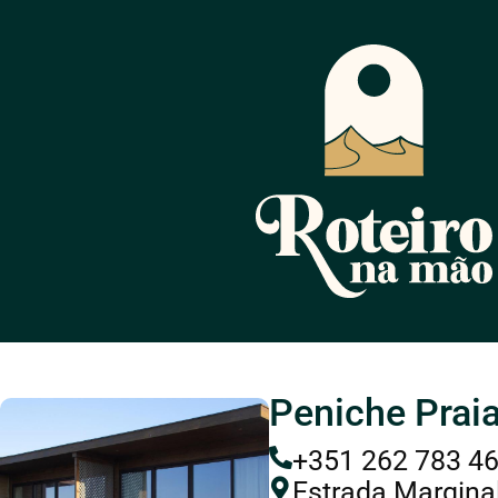
Peniche Prai
+351 262 783 4
Estrada Marginal