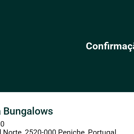
Confirmaç
a Bungalows
60
 Norte, 2520-000 Peniche, Portugal