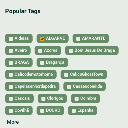
Popular Tags
Aldeias
ALGARVE
AMARANTE
Aveiro
Azores
Bom Jesus De Braga
BRAGA
Bragança
Calicodemotorhome
CalicoGhostTown
Capelasenhordapedra
Casaescondida
Cascais
Clerigos
Coimbra
Covilhã
DOURO
Espanha
More