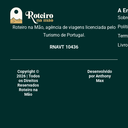
A E
Sobr
Polít
Roteiro na Mão, agência de viagens licenciada pelo
Turismo de Portugal.
Term
Livr
RNAVT 10436
Copyright ©
Desenvolvido
2026 | Todos
por Anthony
os Direitos
Max
Reservados
Roteiro na
Mão