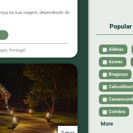
ença na sua viagem, dependendo do
Popular
Aldeias
dges
,
Portugal
Azores
Bragança
CalicoGhos
Casaescond
Coimbra
More
2 mar