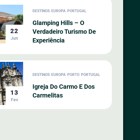
DESTINOS
EUROPA
PORTUGAL
Glamping Hills – O
22
Verdadeiro Turismo De
Jun
Experiência
DESTINOS
EUROPA
PORTO
PORTUGAL
Igreja Do Carmo E Dos
13
Carmelitas
Fev