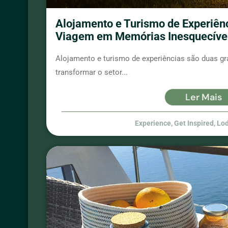
Alojamento e Turismo de Experiên
Viagem em Memórias Inesquecíve
Alojamento e turismo de experiências são duas gr
transformar o setor...
Ler Mais
Experience
,
Get Inspired
,
Lo