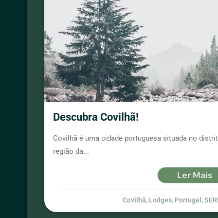
Descubra Covilhã!
Covilhã é uma cidade portuguesa situada no distrit
região da...
Ler Mais
Covilhã
,
Lodges
,
Portugal
,
SER