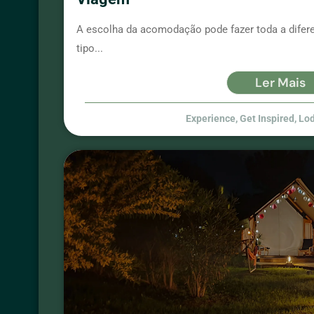
A escolha da acomodação pode fazer toda a difer
tipo...
Ler Mais
Experience
,
Get Inspired
,
Lo