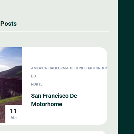
 Posts
AMÉRICA
CALIFÓRNIA
DESTINOS
MOTORHOME
SAN
DO
FRANCISCO
NORTE
San Francisco De
Motorhome
11
Abr