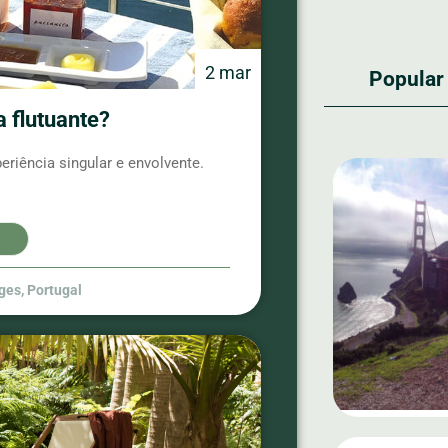
2 mar
Popular
 flutuante?
iência singular e envolvente.
ges
,
Portugal