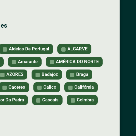
ies
Aldeias De Portugal
ALGARVE
Amarante
AMÉRICA DO NORTE
AZORES
Badajoz
Braga
Caceres
Calico
Califórnia
or Da Pedra
Cascais
Coimbra