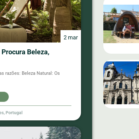
2 mar
 Procura Beleza,
s razões: Beleza Natural: Os
es
,
Portugal