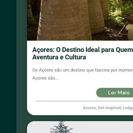
Açores: O Destino Ideal para Quem
Aventura e Cultura
Os Açores são um destino que fascina por inúmera
Açores são...
Ler Mais
Azores
,
Get Inspired
,
Lodg