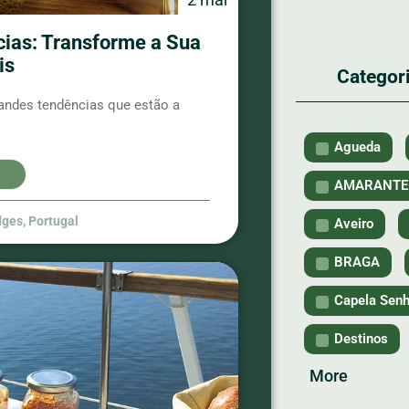
cias: Transforme a Sua
is
Categor
andes tendências que estão a
Agueda
AMARANTE
dges
,
Portugal
Aveiro
BRAGA
Capela Senh
Destinos
More