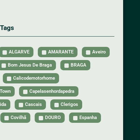
 Tags
ALGARVE
AMARANTE
Aveiro
Bom Jesus De Braga
BRAGA
Calicodemotorhome
tTown
Capelasenhordapedra
ida
Cascais
Clerigos
Covilhã
DOURO
Espanha