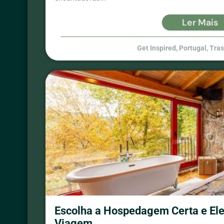
Ler Mais
Get Inspired
,
Portugal
,
Tra
Escolha a Hospedagem Certa e Ele
Viagem