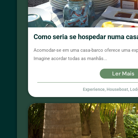
Como seria se hospedar numa casa
Acomodar-se em uma casa-barco oferece uma exper
Imagine acordar todas as manhãs...
Ler Mais
Experience
,
Houseboat
,
Lod