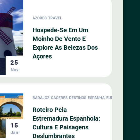
AZORES
TRAVEL
Hospede-Se Em Um
Moinho De Vento E
Explore As Belezas Dos
Açores
25
Nov
BADAJOZ
CACERES
DESTINOS
ESPANHA
EUROPA
MERIDA
Roteiro Pela
Estremadura Espanhola:
15
Cultura E Paisagens
Jan
Deslumbrantes