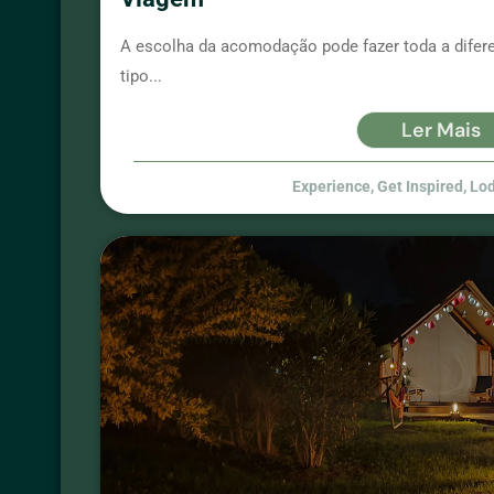
A escolha da acomodação pode fazer toda a difer
tipo...
Ler Mais
Experience
,
Get Inspired
,
Lo