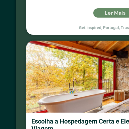
Ler Mais
Get Inspired
,
Portugal
,
Tra
Escolha a Hospedagem Certa e Ele
Viagem