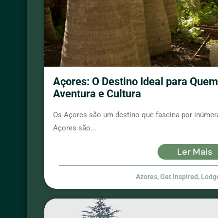
Açores: O Destino Ideal para Quem
Aventura e Cultura
Os Açores são um destino que fascina por inúmera
Açores são...
Ler Mais
Azores
,
Get Inspired
,
Lodg