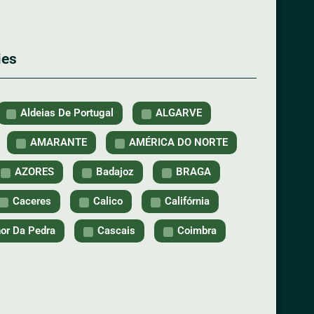
ies
Aldeias De Portugal
ALGARVE
AMARANTE
AMÉRICA DO NORTE
AZORES
Badajoz
BRAGA
Caceres
Calico
Califórnia
or Da Pedra
Cascais
Coimbra