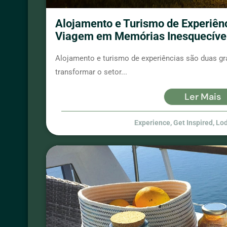
Alojamento e Turismo de Experiên
Viagem em Memórias Inesquecíve
Alojamento e turismo de experiências são duas gr
transformar o setor...
Ler Mais
Experience
,
Get Inspired
,
Lo