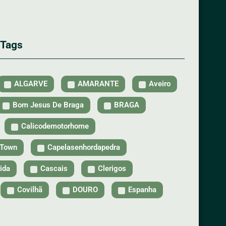
 Tags
ALGARVE
AMARANTE
Aveiro
Bom Jesus De Braga
BRAGA
Calicodemotorhome
tTown
Capelasenhordapedra
ida
Cascais
Clerigos
Covilhã
DOURO
Espanha