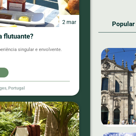
2 mar
Popular
 flutuante?
iência singular e envolvente.
ges
,
Portugal