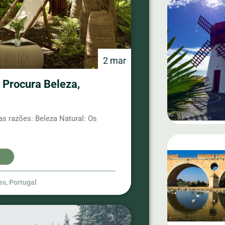
2 mar
 Procura Beleza,
s razões: Beleza Natural: Os
es
,
Portugal