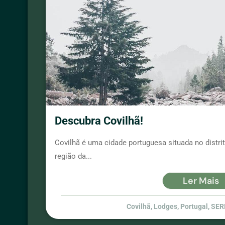
Descubra Covilhã!
Covilhã é uma cidade portuguesa situada no distrit
região da...
Ler Mais
Covilhã
,
Lodges
,
Portugal
,
SER