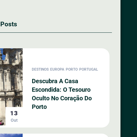
 Posts
DESTINOS
EUROPA
PORTO
PORTUGAL
Descubra A Casa
Escondida: O Tesouro
Oculto No Coração Do
Porto
13
Out