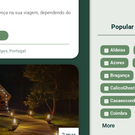
ença na sua viagem, dependendo do
Popular
Aldeias
dges
,
Portugal
Azores
Bragança
CalicoGhos
Casaescond
Coimbra
More
2 mar