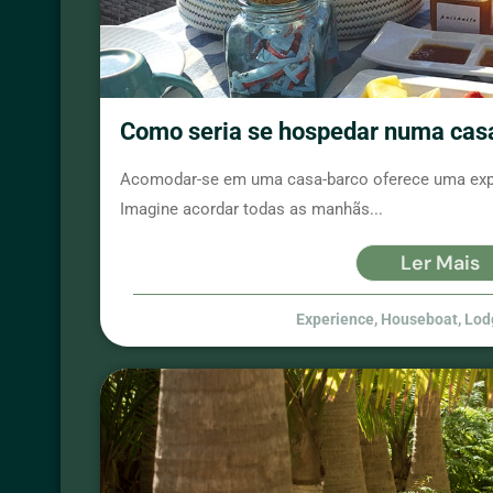
Como seria se hospedar numa casa
Acomodar-se em uma casa-barco oferece uma exper
Imagine acordar todas as manhãs...
Ler Mais
Experience
,
Houseboat
,
Lod