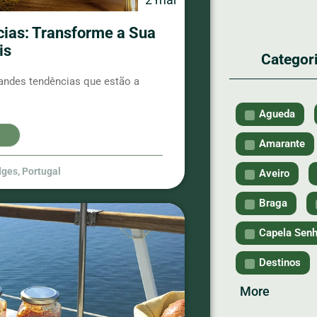
cias: Transforme a Sua
is
Categor
andes tendências que estão a
Agueda
Amarante
dges
,
Portugal
Aveiro
Braga
Capela Senh
Destinos
More